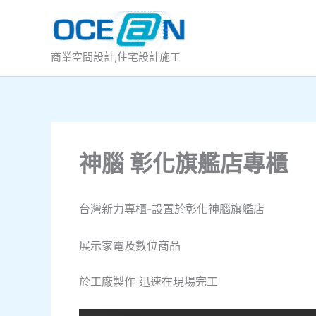
跳
至
主
商業空間設計,住宅設計施工
要
內
容
神腦 彰化旗艦店專櫃
台灣新力專櫃-設置於彰化神腦旗艦店
展示家電及數位商品
於工廠製作 迅速在現場完工