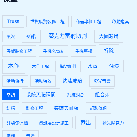
Truss
世貿展覽裝修工程
商品專櫃工程
啟動道具
壓克力雷射切割
壁紙
大圖輸出
噴漆
拆除
展覽裝修工程
手機充電站
手機專櫃
木作
水電
油漆
木作工程
模矩組件
烤漆玻璃
活動執行
活動特效
燈光音響
系統天花隔間
組合架
空調
系統組合
裝飾美耐板
結構
裝修工程
訂製傢俱
輸出
訂製傢俱櫃
資訊展設計施工
透光壓克力
鋼構
音響