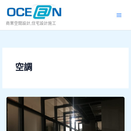
跳
至
主
商業空間設計,住宅設計施工
要
內
容
空調