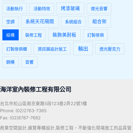
烤漆玻璃
活動執行
活動特效
燈光音響
系統天花隔間
組合架
空調
系統組合
裝飾美耐板
結構
裝修工程
訂製傢俱
輸出
訂製傢俱櫃
資訊展設計施工
透光壓克力
鋼構
音響
海洋室內裝修工程有限公司
台北市松山區南京東路5段123巷2弄22號1樓
Phone: (02)2763-7365
Fax: (02)8787-7682
商業空間設計,展覽專櫃設計,裝修工程，不斷強化現場施工的品質管