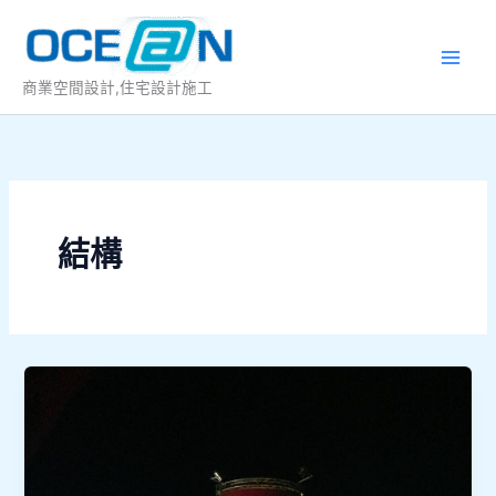
跳
至
主
商業空間設計,住宅設計施工
要
內
容
結構