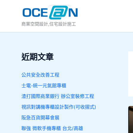
跳
至
主
商業空間設計,住宅設計施工
要
內
容
近期文章
公共安全改善工程
士電-統一元氣館專櫃
渣打國際商業銀行 辦公室裝修工程
視訊對講機專櫃設計製作(可收摺式)
阪急百貨開幕會展
聯強 微軟手機專櫃 台北/高雄