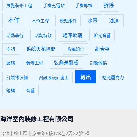
拆除
展覽裝修工程
手機充電站
手機專櫃
木作
水電
油漆
木作工程
模矩組件
烤漆玻璃
活動執行
活動特效
燈光音響
系統天花隔間
組合架
空調
系統組合
裝飾美耐板
結構
裝修工程
訂製傢俱
輸出
訂製傢俱櫃
資訊展設計施工
透光壓克力
鋼構
音響
海洋室內裝修工程有限公司
台北市松山區南京東路5段123巷2弄22號1樓