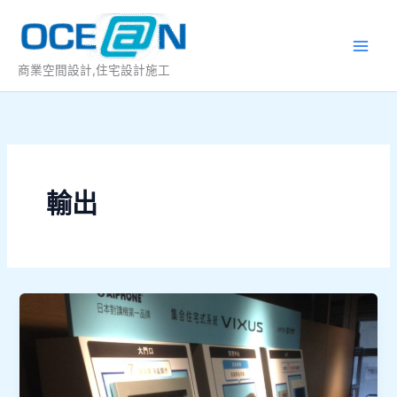
跳
至
主
商業空間設計,住宅設計施工
要
內
容
輸出